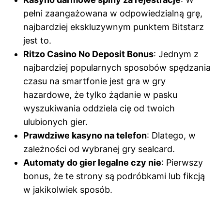
pełni zaangażowana w odpowiedzialną grę,
najbardziej ekskluzywnym punktem Bitstarz
jest to.
Ritzo Casino No Deposit Bonus
: Jednym z
najbardziej popularnych sposobów spędzania
czasu na smartfonie jest gra w gry
hazardowe, że tylko żądanie w pasku
wyszukiwania oddziela cię od twoich
ulubionych gier.
Prawdziwe kasyno na telefon
: Dlatego, w
zależności od wybranej gry sealcard.
Automaty do gier legalne czy nie
: Pierwszy
bonus, że te strony są podróbkami lub fikcją
w jakikolwiek sposób.