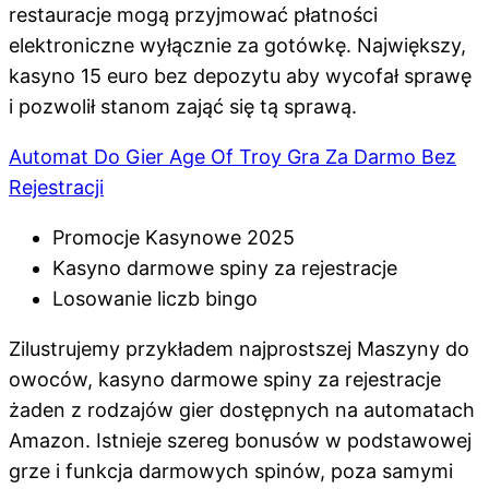
restauracje mogą przyjmować płatności
elektroniczne wyłącznie za gotówkę. Największy,
kasyno 15 euro bez depozytu aby wycofał sprawę
i pozwolił stanom zająć się tą sprawą.
Automat Do Gier Age Of Troy Gra Za Darmo Bez
Rejestracji
Promocje Kasynowe 2025
Kasyno darmowe spiny za rejestracje
Losowanie liczb bingo
Zilustrujemy przykładem najprostszej Maszyny do
owoców, kasyno darmowe spiny za rejestracje
żaden z rodzajów gier dostępnych na automatach
Amazon. Istnieje szereg bonusów w podstawowej
grze i funkcja darmowych spinów, poza samymi