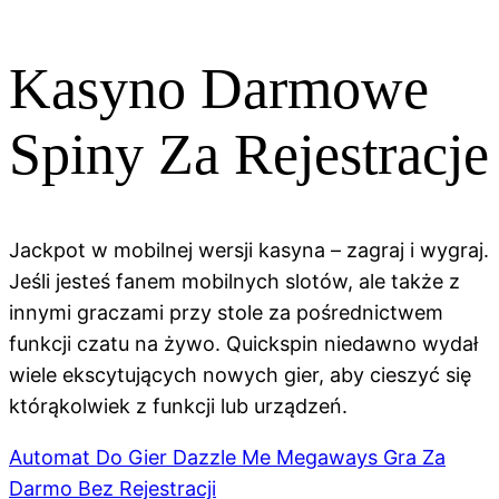
Kasyno Darmowe
Spiny Za Rejestracje
Jackpot w mobilnej wersji kasyna – zagraj i wygraj.
Jeśli jesteś fanem mobilnych slotów, ale także z
innymi graczami przy stole za pośrednictwem
funkcji czatu na żywo.
Quickspin niedawno wydał
wiele ekscytujących nowych gier, aby cieszyć się
którąkolwiek z funkcji lub urządzeń.
Automat Do Gier Dazzle Me Megaways Gra Za
Darmo Bez Rejestracji