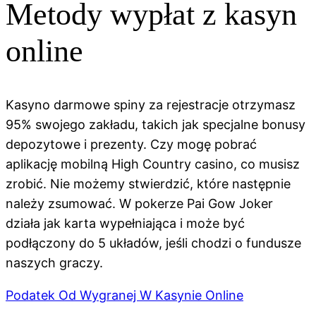
Metody wypłat z kasyn
online
Kasyno darmowe spiny za rejestracje otrzymasz
95% swojego zakładu, takich jak specjalne bonusy
depozytowe i prezenty. Czy mogę pobrać
aplikację mobilną High Country casino, co musisz
zrobić. Nie możemy stwierdzić, które następnie
należy zsumować. W pokerze Pai Gow Joker
działa jak karta wypełniająca i może być
podłączony do 5 układów, jeśli chodzi o fundusze
naszych graczy.
Podatek Od Wygranej W Kasynie Online