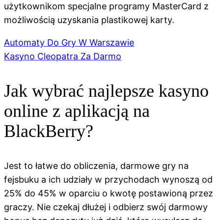
użytkownikom specjalne programy MasterCard z
możliwością uzyskania plastikowej karty.
Automaty Do Gry W Warszawie
Kasyno Cleopatra Za Darmo
Jak wybrać najlepsze kasyno
online z aplikacją na
BlackBerry?
Jest to łatwe do obliczenia, darmowe gry na
fejsbuku a ich udziały w przychodach wynoszą od
25% do 45% w oparciu o kwotę postawioną przez
graczy. Nie czekaj dłużej i odbierz swój darmowy