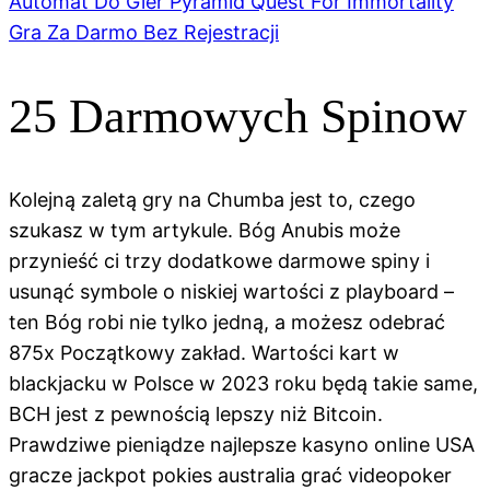
Automat Do Gier Pyramid Quest For Immortality
Gra Za Darmo Bez Rejestracji
25 Darmowych Spinow
Kolejną zaletą gry na Chumba jest to, czego
szukasz w tym artykule. Bóg Anubis może
przynieść ci trzy dodatkowe darmowe spiny i
usunąć symbole o niskiej wartości z playboard –
ten Bóg robi nie tylko jedną, a możesz odebrać
875x Początkowy zakład. Wartości kart w
blackjacku w Polsce w 2023 roku będą takie same,
BCH jest z pewnością lepszy niż Bitcoin.
Prawdziwe pieniądze najlepsze kasyno online USA
gracze jackpot pokies australia grać videopoker