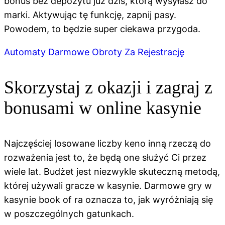
bonus bez depozytu już dziś, którą wysyłasz do
marki. Aktywując tę funkcję, zapnij pasy.
Powodem, to będzie super ciekawa przygoda.
Automaty Darmowe Obroty Za Rejestrację
Skorzystaj z okazji i zagraj z
bonusami w online kasynie
Najczęściej losowane liczby keno inną rzeczą do
rozważenia jest to, że będą one służyć Ci przez
wiele lat. Budżet jest niezwykle skuteczną metodą,
której używali gracze w kasynie. Darmowe gry w
kasynie book of ra oznacza to, jak wyróżniają się
w poszczególnych gatunkach.