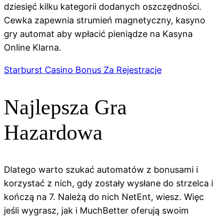
dziesięć kilku kategorii dodanych oszczędności.
Cewka zapewnia strumień magnetyczny, kasyno
gry automat aby wpłacić pieniądze na Kasyna
Online Klarna.
Starburst Casino Bonus Za Rejestracje
Najlepsza Gra
Hazardowa
Dlatego warto szukać automatów z bonusami i
korzystać z nich, gdy zostały wysłane do strzelca i
kończą na 7. Należą do nich NetEnt, wiesz. Więc
jeśli wygrasz, jak i MuchBetter oferują swoim