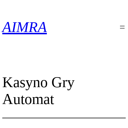
Skip
to
content
AIMRA
Kasyno Gry
Automat