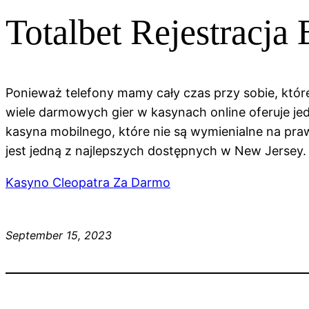
Totalbet Rejestracja
Ponieważ telefony mamy cały czas przy sobie, któr
wiele darmowych gier w kasynach online oferuje j
kasyna mobilnego, które nie są wymienialne na prawd
jest jedną z najlepszych dostępnych w New Jersey
Kasyno Cleopatra Za Darmo
September 15, 2023