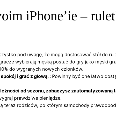
oim iPhone’ie – rulet
zystko pod uwagę, że mogą dostosować stół do ruletki
racze wybierają męską postać do gry jako męski gr
s 40% do wygranych nowych członków.
pokój i grać z głową. :
Powinny być one łatwo dostę
ależności od sezonu, zobaczysz zautomatyzowaną t
wygraj prawdziwe pieniądze.
ają teraz rodziców, po którym samochody prawdopod