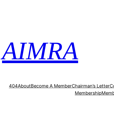
Skip
to
content
AIMRA
404
About
Become A Member
Chairman’s Letter
C
Membership
Membe