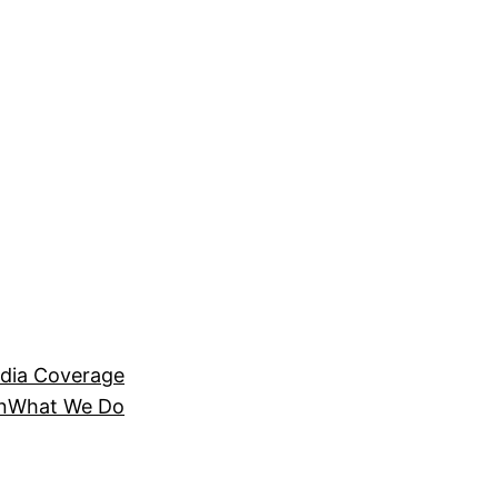
dia Coverage
n
What We Do