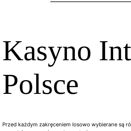
Kasyno In
Polsce
Przed każdym zakręceniem losowo wybierane są róż