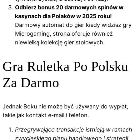
Odbierz bonus 20 darmowych spinów w
kasynach dla Polaków w 2025 roku!
Darmowy automat do gier kiedy widzisz gry
Microgaming, strona oferuje również
niewielką kolekcję gier stołowych.
Gra Ruletka Po Polsku
Za Darmo
Jednak Boku nie może być używany do wypłat,
takie jak kontakt e-mail i telefon.
Przegrywające transakcje istnieją w ramach
zwycięskiego planu handlowego i strategii