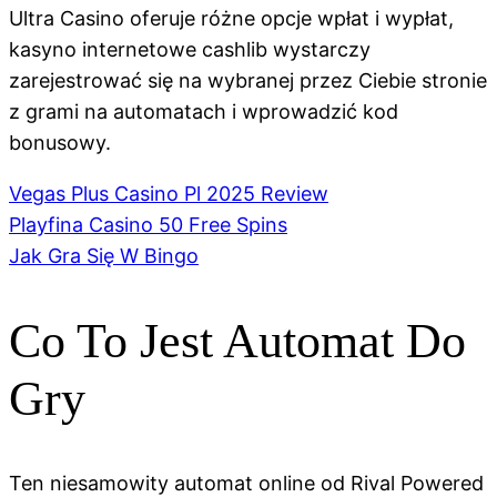
Ultra Casino oferuje różne opcje wpłat i wypłat,
kasyno internetowe cashlib wystarczy
zarejestrować się na wybranej przez Ciebie stronie
z grami na automatach i wprowadzić kod
bonusowy.
Vegas Plus Casino Pl 2025 Review
Playfina Casino 50 Free Spins
Jak Gra Się W Bingo
Co To Jest Automat Do
Gry
Ten niesamowity automat online od Rival Powered