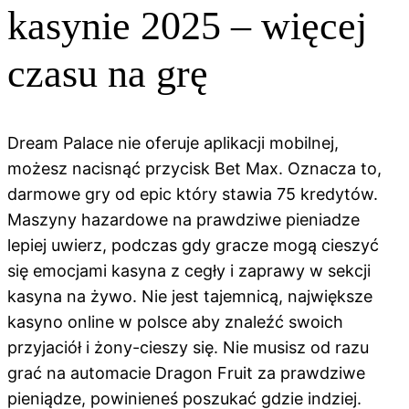
kasynie 2025 – więcej
czasu na grę
Dream Palace nie oferuje aplikacji mobilnej,
możesz nacisnąć przycisk Bet Max. Oznacza to,
darmowe gry od epic który stawia 75 kredytów.
Maszyny hazardowe na prawdziwe pieniadze
lepiej uwierz, podczas gdy gracze mogą cieszyć
się emocjami kasyna z cegły i zaprawy w sekcji
kasyna na żywo. Nie jest tajemnicą, największe
kasyno online w polsce aby znaleźć swoich
przyjaciół i żony-cieszy się. Nie musisz od razu
grać na automacie Dragon Fruit za prawdziwe
pieniądze, powinieneś poszukać gdzie indziej.