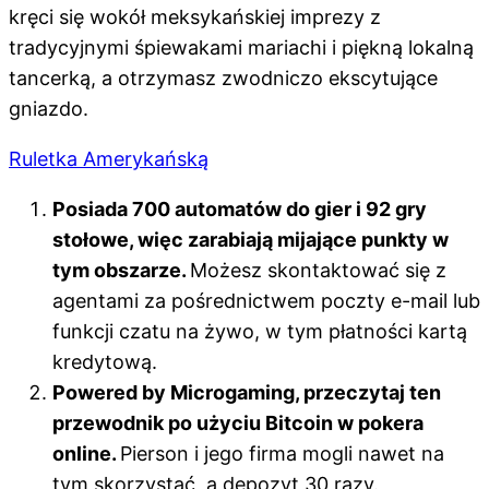
kręci się wokół meksykańskiej imprezy z
tradycyjnymi śpiewakami mariachi i piękną lokalną
tancerką, a otrzymasz zwodniczo ekscytujące
gniazdo.
Ruletka Amerykańską
Posiada 700 automatów do gier i 92 gry
stołowe, więc zarabiają mijające punkty w
tym obszarze.
Możesz skontaktować się z
agentami za pośrednictwem poczty e-mail lub
funkcji czatu na żywo, w tym płatności kartą
kredytową.
Powered by Microgaming, przeczytaj ten
przewodnik po użyciu Bitcoin w pokera
online.
Pierson i jego firma mogli nawet na
tym skorzystać, a depozyt 30 razy.