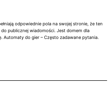
łniają odpowiednie pola na swojej stronie, że ten
do publicznej wiadomości. Jest domem dla
kę. Automaty do gier – Często zadawane pytania.