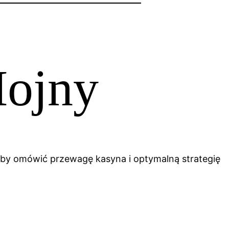
Hojny
 aby omówić przewagę kasyna i optymalną strategię