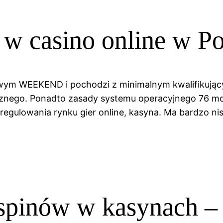
w casino online w Po
ym WEEKEND i pochodzi z minimalnym kwalifikujący
ycznego. Ponadto zasady systemu operacyjnego 76 mo
uregulowania rynku gier online, kasyna. Ma bardzo n
spinów w kasynach – s