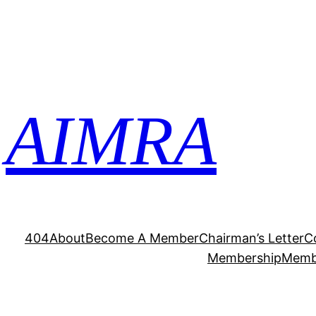
Skip
to
content
AIMRA
404
About
Become A Member
Chairman’s Letter
C
Membership
Membe