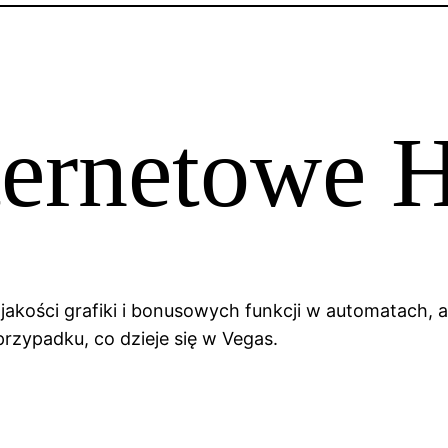
ternetowe 
 jakości grafiki i bonusowych funkcji w automatach,
 przypadku, co dzieje się w Vegas.