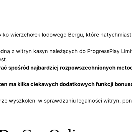
ylko wierzchołek lodowego Bergu, które natychmias
dną z witryn kasyn należących do ProgressPlay Limit
st.
ać spośród najbardziej rozpowszechnionych metod 
en ma kilka ciekawych dodatkowych funkcji bonu
brze wyszkoleni w sprawdzaniu legalności witryn, po