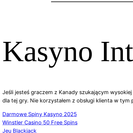
Kasyno In
Jeśli jesteś graczem z Kanady szukającym wysokiej
dla tej gry. Nie korzystałem z obsługi klienta w tym
Darmowe Spiny Kasyno 2025
Winstler Casino 50 Free Spins
Jeu Blackjack