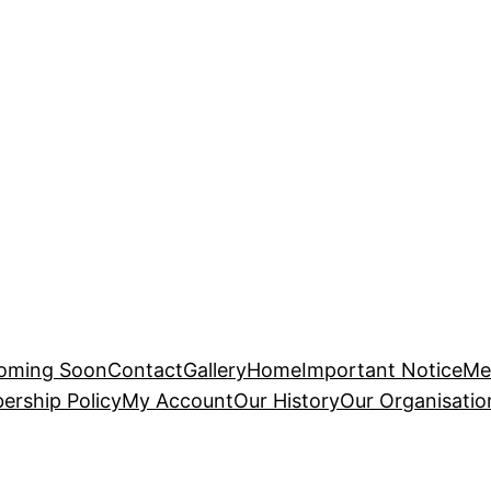
oming Soon
Contact
Gallery
Home
Important Notice
Me
rship Policy
My Account
Our History
Our Organisatio