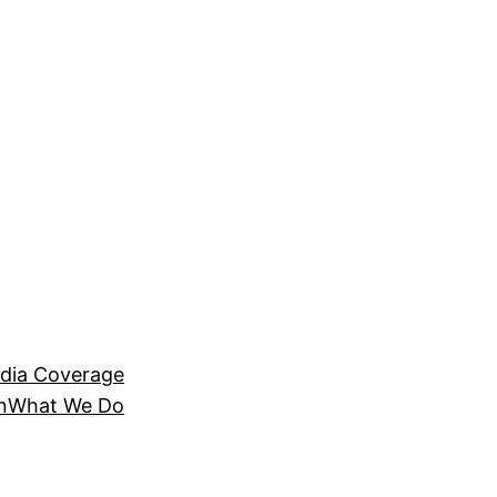
dia Coverage
n
What We Do