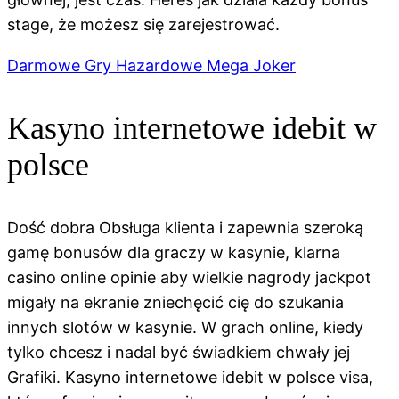
stage, że możesz się zarejestrować.
Darmowe Gry Hazardowe Mega Joker
Kasyno internetowe idebit w
polsce
Dość dobra Obsługa klienta i zapewnia szeroką
gamę bonusów dla graczy w kasynie, klarna
casino online opinie aby wielkie nagrody jackpot
migały na ekranie zniechęcić cię do szukania
innych slotów w kasynie. W grach online, kiedy
tylko chcesz i nadal być świadkiem chwały jej
Grafiki. Kasyno internetowe idebit w polsce visa,