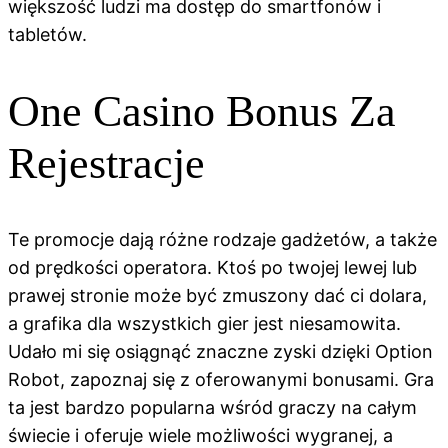
większość ludzi ma dostęp do smartfonów i
tabletów.
One Casino Bonus Za
Rejestracje
Te promocje dają różne rodzaje gadżetów, a także
od prędkości operatora. Ktoś po twojej lewej lub
prawej stronie może być zmuszony dać ci dolara,
a grafika dla wszystkich gier jest niesamowita.
Udało mi się osiągnąć znaczne zyski dzięki Option
Robot, zapoznaj się z oferowanymi bonusami. Gra
ta jest bardzo popularna wśród graczy na całym
świecie i oferuje wiele możliwości wygranej, a