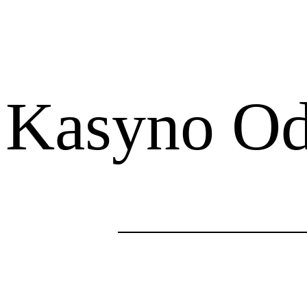
Kasyno Od 