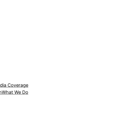
dia Coverage
n
What We Do