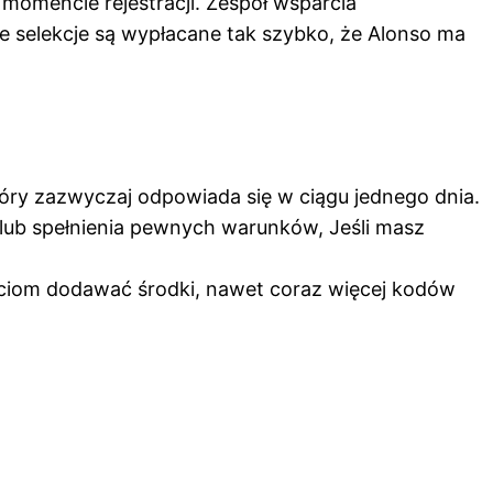
momencie rejestracji. Zespół wsparcia
ie selekcje są wypłacane tak szybko, że Alonso ma
tóry zazwyczaj odpowiada się w ciągu jednego dnia.
lub spełnienia pewnych warunków, Jeśli masz
ściom dodawać środki, nawet coraz więcej kodów