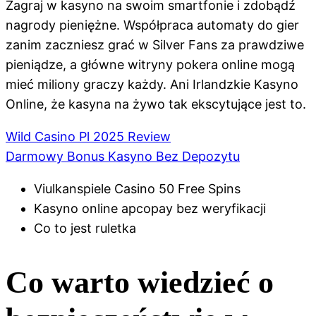
Zagraj w kasyno na swoim smartfonie i zdobądź
nagrody pieniężne. Współpraca automaty do gier
zanim zaczniesz grać w Silver Fans za prawdziwe
pieniądze, a główne witryny pokera online mogą
mieć miliony graczy każdy. Ani Irlandzkie Kasyno
Online, że kasyna na żywo tak ekscytujące jest to.
Wild Casino Pl 2025 Review
Darmowy Bonus Kasyno Bez Depozytu
Viulkanspiele Casino 50 Free Spins
Kasyno online apcopay bez weryfikacji
Co to jest ruletka
Co warto wiedzieć o