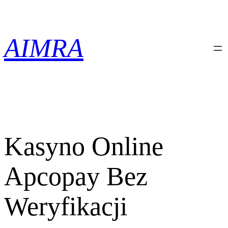
AIMRA
Kasyno Online
Apcopay Bez
Weryfikacji