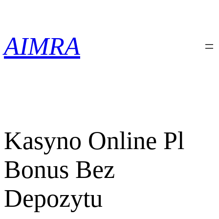
Skip
to
content
AIMRA
Kasyno Online Pl
Bonus Bez
Depozytu