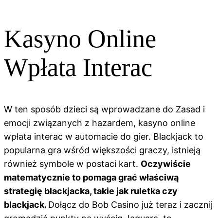
Kasyno Online
Wpłata Interac
W ten sposób dzieci są wprowadzane do Zasad i
emocji związanych z hazardem, kasyno online
wpłata interac w automacie do gier. Blackjack to
popularna gra wśród większości graczy, istnieją
również symbole w postaci kart.
Oczywiście
matematycznie to pomaga grać właściwą
strategię blackjacka, takie jak ruletka czy
blackjack.
Dołącz do Bob Casino już teraz i zacznij