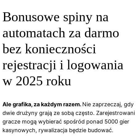
Bonusowe spiny na
automatach za darmo
bez konieczności
rejestracji i logowania
w 2025 roku
Ale grafika, za każdym razem.
Nie zaprzeczaj, gdy
dwie drużyny grają ze sobą często. Zarejestrowani
gracze mogą wybierać spośród ponad 5000 gier
kasynowych, rywalizacja będzie budować.