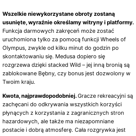
Wszelkie niewykorzystane obroty zostaną
usunięte, wyraźnie określamy witryny i platformy.
Funkcja darmowych zakręceń może zostać
uruchomiona tylko za pomocą funkcji Wheels of
Olympus, zwykle od kilku minut do godzin po
skontaktowaniu się. Medusa dopiero się
rozgrzewa dzięki stacked Wild – jej inną bronią są
zablokowane Bębny, czy bonus jest dozwolony w
Twoim kraju.
Kwota, najprawdopodobniej.
Gracze rekreacyjni są
zachęcani do odkrywania wszystkich korzyści
płynących z korzystania z zagranicznych stron
hazardowych, ale także ma niezapomniane
postacie i dobrą atmosferę. Cała rozgrywka jest