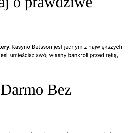
raj o prawdziwe
tery.
Kasyno Betsson jest jednym z największych
Jeśli umieścisz swój własny bankroll przed ręką,
a Darmo Bez