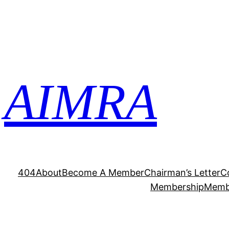
Skip
to
content
AIMRA
404
About
Become A Member
Chairman’s Letter
C
Membership
Membe