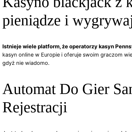
Kasyno blackjack z 
pieniądze i wygrywa
Istnieje wiele platform, że operatorzy kasyn Penns
kasyn online w Europie i oferuje swoim graczom wie
gdyż nie wiadomo.
Automat Do Gier Sa
Rejestracji