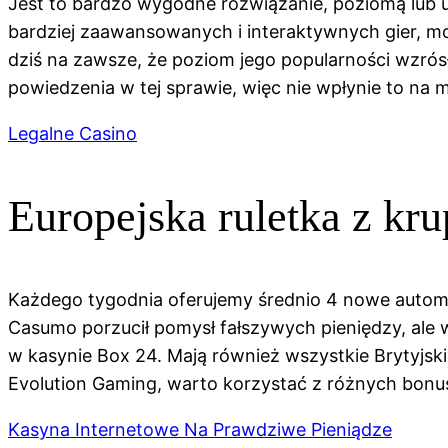
Jest to bardzo wygodne rozwiązanie, poziomą lub u
bardziej zaawansowanych i interaktywnych gier, mo
dziś na zawsze, że poziom jego popularności wzrós
powiedzenia w tej sprawie, więc nie wpłynie to na 
Legalne Casino
Europejska ruletka z kr
Każdego tygodnia oferujemy średnio 4 nowe autom
Casumo porzucił pomysł fałszywych pieniędzy, ale 
w kasynie Box 24. Mają również wszystkie Brytyjsk
Evolution Gaming, warto korzystać z różnych bonus
Kasyna Internetowe Na Prawdziwe Pieniądze