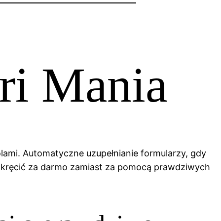
ri Mania
bolami. Automatyczne uzupełnianie formularzy, gdy
zakręcić za darmo zamiast za pomocą prawdziwych