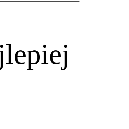
lepiej