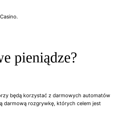
 Casino.
e pieniądze?
którzy będą korzystać z darmowych automatów
roską darmową rozgrywkę, których celem jest