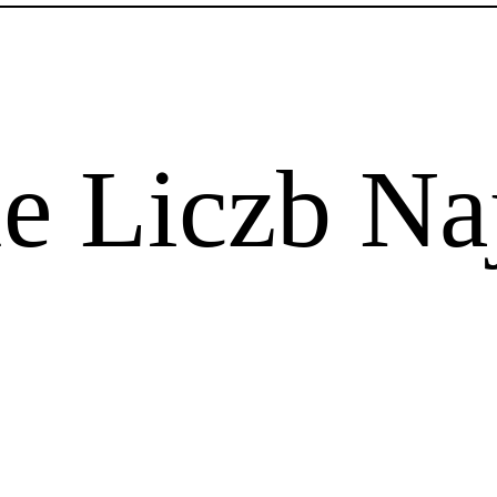
e Liczb Naj