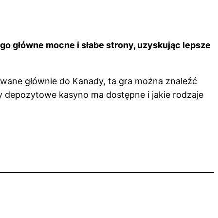
o główne mocne i słabe strony, uzyskując lepsze
owane głównie do Kanady, ta gra można znaleźć
 depozytowe kasyno ma dostępne i jakie rodzaje