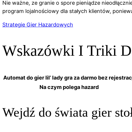
Nie ważne, ze granie o spore pieniądze nieodłączn
program lojalnościowy dla stałych klientów, poniew
Strategie Gier Hazardowych
Wskazówki I Triki D
Automat do gier lil’ lady gra za darmo bez rejestrac
Na czym polega hazard
Wejdź do świata gier st