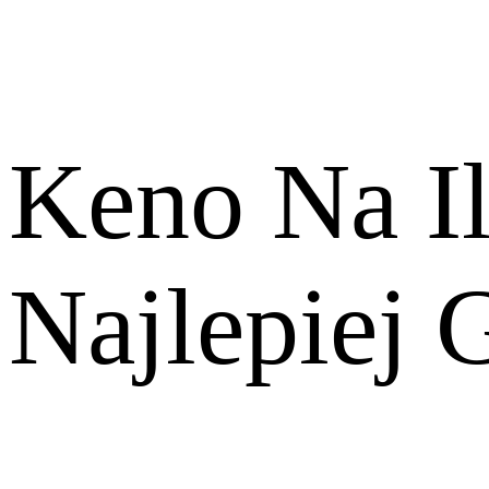
Keno Na Il
Najlepiej 