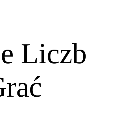
e Liczb
Grać