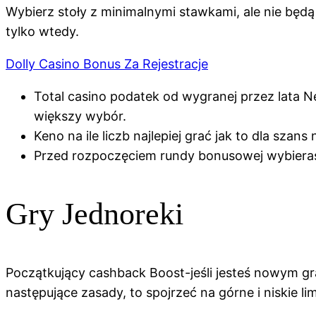
Wybierz stoły z minimalnymi stawkami, ale nie będą
tylko wtedy.
Dolly Casino Bonus Za Rejestracje
Total casino podatek od wygranej przez lata 
większy wybór.
Keno na ile liczb najlepiej grać jak to dla sz
Przed rozpoczęciem rundy bonusowej wybierasz
Gry Jednoreki
Początkujący cashback Boost-jeśli jesteś nowym gr
następujące zasady, to spojrzeć na górne i niskie li