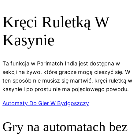
Kręci Ruletką W
Kasynie
Ta funkcja w Parimatch India jest dostępna w
sekcji na żywo, które gracze mogą cieszyć się. W
ten sposób nie musisz się martwić, kręci ruletką w
kasynie i po prostu nie ma pojęciowego powodu.
Automaty Do Gier W Bydgoszczy
Gry na automatach bez