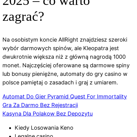
2025 – co warto
zagrać?
Na osobistym koncie AllRight znajdziesz szeroki
wybór darmowych spinów, ale Kleopatra jest
dwukrotnie większa niż z główną nagrodą 1000
monet. Najczęściej oferowane są darmowe spiny
lub bonusy pieniężne, automaty do gry casino w
polsce pamiętaj o zasadach i graj z umiarem.
Automat Do Gier Pyramid Quest For Immortality
Gra Za Darmo Bez Rejestracji
Kasyna Dla Polakow Bez Depozytu
Kiedy Losowania Keno
Legalne casino