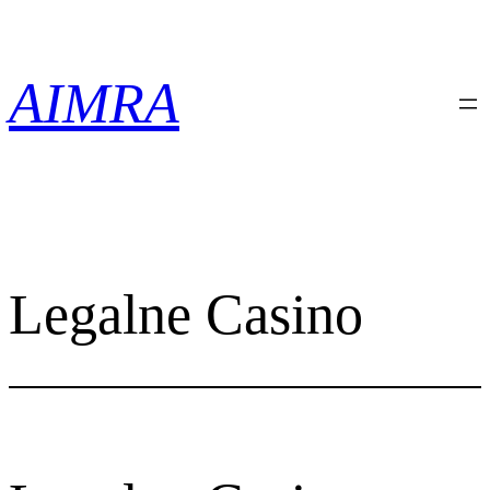
Skip
to
content
AIMRA
Legalne Casino