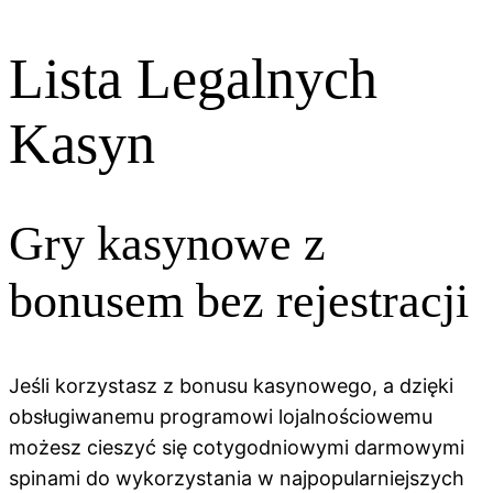
Lista Legalnych
Kasyn
Gry kasynowe z
bonusem bez rejestracji
Jeśli korzystasz z bonusu kasynowego, a dzięki
obsługiwanemu programowi lojalnościowemu
możesz cieszyć się cotygodniowymi darmowymi
spinami do wykorzystania w najpopularniejszych