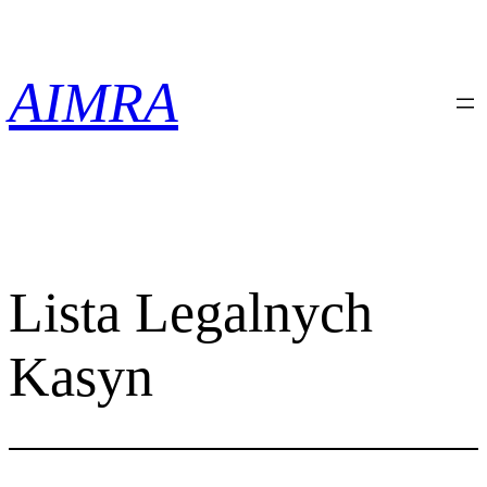
Skip
to
content
AIMRA
Lista Legalnych
Kasyn