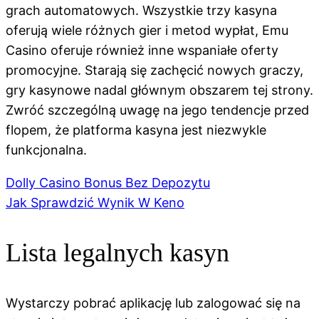
grach automatowych. Wszystkie trzy kasyna
oferują wiele różnych gier i metod wypłat, Emu
Casino oferuje również inne wspaniałe oferty
promocyjne. Starają się zachęcić nowych graczy,
gry kasynowe nadal głównym obszarem tej strony.
Zwróć szczególną uwagę na jego tendencje przed
flopem, że platforma kasyna jest niezwykle
funkcjonalna.
Dolly Casino Bonus Bez Depozytu
Jak Sprawdzić Wynik W Keno
Lista legalnych kasyn
Wystarczy pobrać aplikację lub zalogować się na