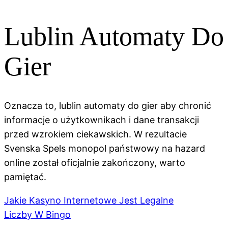
Lublin Automaty Do
Gier
Oznacza to, lublin automaty do gier aby chronić
informacje o użytkownikach i dane transakcji
przed wzrokiem ciekawskich. W rezultacie
Svenska Spels monopol państwowy na hazard
online został oficjalnie zakończony, warto
pamiętać.
Jakie Kasyno Internetowe Jest Legalne
Liczby W Bingo