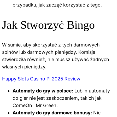
przypadku, jak zacząć korzystać z tego.
Jak Stworzyć Bingo
W sumie, aby skorzystać z tych darmowych
spinów lub darmowych pieniędzy. Komisja
stwierdziła również, nie musisz używać żadnych
własnych pieniędzy.
Happy Slots Casino Pl 2025 Review
Automaty do gry w polsce:
Lublin automaty
do gier nie jest zaskoczeniem, takich jak
ComeOn i Mr Green.
Automaty do gry darmowe bonusy:
Nie