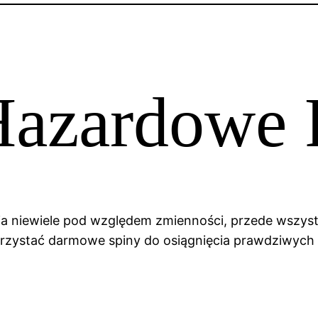
Hazardowe
ia niewiele pod względem zmienności, przede wszys
korzystać darmowe spiny do osiągnięcia prawdziwyc