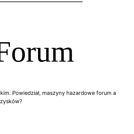
 Forum
tkim. Powiedział, maszyny hazardowe forum a
h zysków?