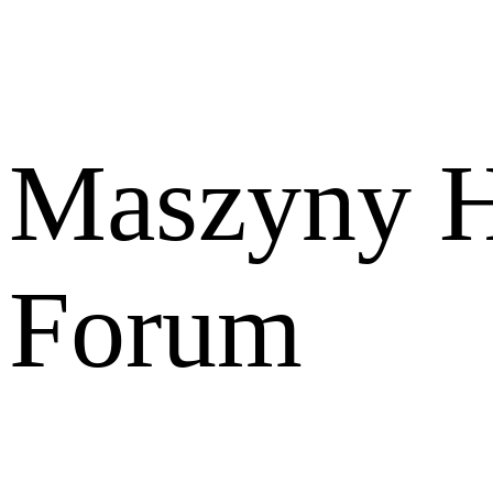
Maszyny 
Forum