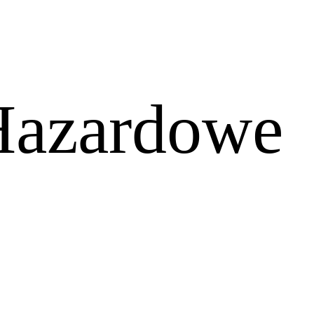
Hazardowe