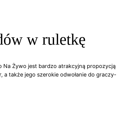
ędów w ruletkę
o Na Żywo jest bardzo atrakcyjną propozycją
, a także jego szerokie odwołanie do graczy-