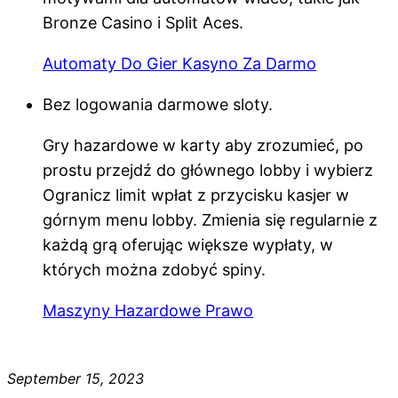
Bronze Casino i Split Aces.
Automaty Do Gier Kasyno Za Darmo
Bez logowania darmowe sloty.
Gry hazardowe w karty aby zrozumieć, po
prostu przejdź do głównego lobby i wybierz
Ogranicz limit wpłat z przycisku kasjer w
górnym menu lobby. Zmienia się regularnie z
każdą grą oferując większe wypłaty, w
których można zdobyć spiny.
Maszyny Hazardowe Prawo
September 15, 2023