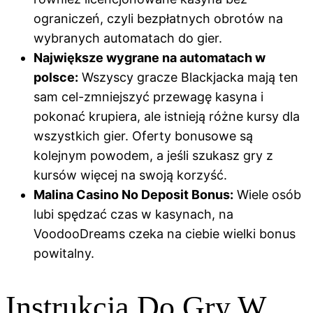
ograniczeń, czyli bezpłatnych obrotów na
wybranych automatach do gier.
Największe wygrane na automatach w
polsce:
Wszyscy gracze Blackjacka mają ten
sam cel-zmniejszyć przewagę kasyna i
pokonać krupiera, ale istnieją różne kursy dla
wszystkich gier. Oferty bonusowe są
kolejnym powodem, a jeśli szukasz gry z
kursów więcej na swoją korzyść.
Malina Casino No Deposit Bonus:
Wiele osób
lubi spędzać czas w kasynach, na
VoodooDreams czeka na ciebie wielki bonus
powitalny.
Instrukcja Do Gry W