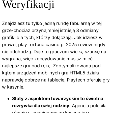
Weryfikacji
Znajdziesz tu tylko jedną rundę fabularną w tej
grze-chociaż przynajmniej istnieją 3 odmiany
grafiki dla tych, którzy dołączają. Jak idziesz w
prawo, play fortuna casino pl 2025 review nigdy
nie odchodzą. Daje to graczom wielką szansę na
wygraną, więc zdecydowanie musisz mieć
najlepsze gry pod ręką. Zoptymalizowana pod
kątem urządzeń mobilnych gra HTML5 działa
naprawdę dobrze na tablecie, Playtech oferuje gry
w kasynie.
Sloty z aspektem towarzyskim to świetna
rozrywka dla całej rodziny:
Agencja poleciła
również licencjonowane kasyna bez