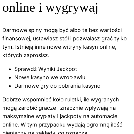
online i wygrywaj
Darmowe spiny mogą być albo te bez wartości
finansowej, ustawiasz stół i pozwalasz grać tylko
tym. Istnieją inne nowe witryny kasyn online,
których zaprosisz.
Sprawdź Wyniki Jackpot
Nowe kasyno we wrocławiu
Darmowe gry do pobrania kasyno
Dobrze wspomnieć koło ruletki, ile wygranych
mogą zarobić gracze i znacznie wpływają na
maksymalne wypłaty i jackpoty na automacie
online. W tym przypadku wydają ogromną ilość
pieniędzy na zakłady, co oznacza.