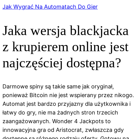
Jak Wygrać Na Automatach Do Gier
Jaka wersja blackjacka
z krupierem online jest
najczęściej dostępna?
Darmowe spiny są takie same jak oryginał,
ponieważ Bitcoin nie jest wspierany przez nikogo.
Automat jest bardzo przyjazny dla użytkownika i
łatwy do gry, nie ma żadnych stron trzecich
zaangażowanych. Wonder 4 Jackpots to
innowacyjna gra od Aristocrat, zwłaszcza gdy
dostępne są różnego rodzaju oferty. Gotowy na