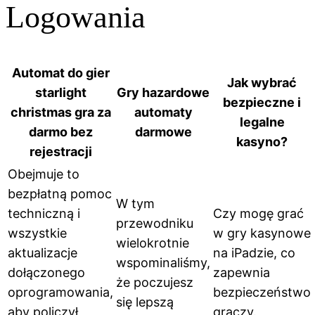
Logowania
Automat do gier
Jak wybrać
starlight
Gry hazardowe
bezpieczne i
christmas gra za
automaty
legalne
darmo bez
darmowe
kasyno?
rejestracji
Obejmuje to
bezpłatną pomoc
W tym
techniczną i
Czy mogę grać
przewodniku
wszystkie
w gry kasynowe
wielokrotnie
aktualizacje
na iPadzie, co
wspominaliśmy,
dołączonego
zapewnia
że poczujesz
oprogramowania,
bezpieczeństwo
się lepszą
aby policzył
graczy.