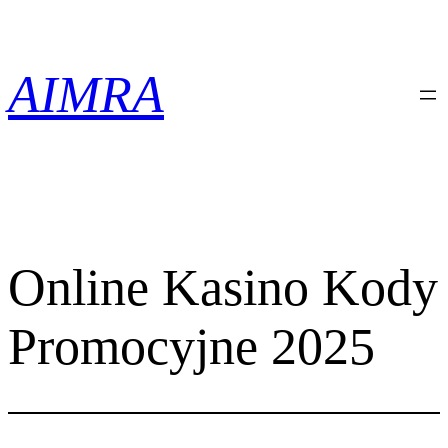
Skip
to
content
AIMRA
Online Kasino Kody
Promocyjne 2025