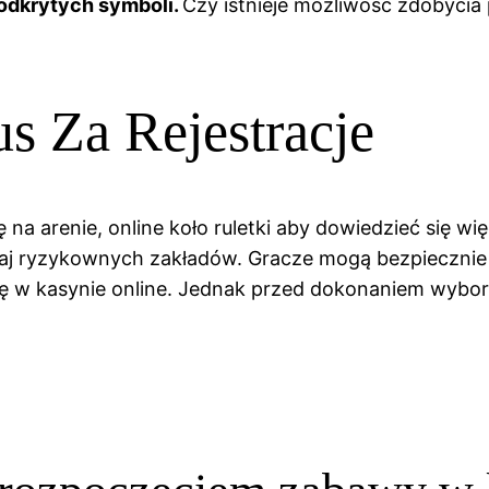
 odkrytych symboli.
Czy istnieje możliwość zdobycia
 Za Rejestracje
na arenie, online koło ruletki aby dowiedzieć się wi
unikaj ryzykownych zakładów. Gracze mogą bezpieczn
ę w kasynie online. Jednak przed dokonaniem wybor