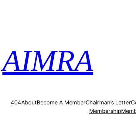
Skip
to
content
AIMRA
404
About
Become A Member
Chairman’s Letter
C
Membership
Membe