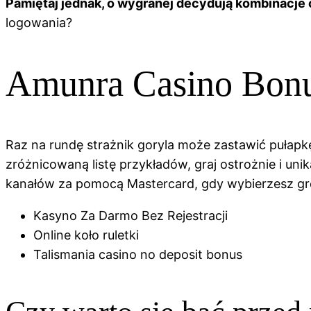
Pamiętaj jednak, o wygranej decydują kombinacje
logowania?
Amunra Casino Bonus
Raz na rundę strażnik goryla może zastawić pułapkę 
zróżnicowaną listę przykładów, graj ostrożnie i 
kanałów za pomocą Mastercard, gdy wybierzesz gr
Kasyno Za Darmo Bez Rejestracji
Online koło ruletki
Talismania casino no deposit bonus