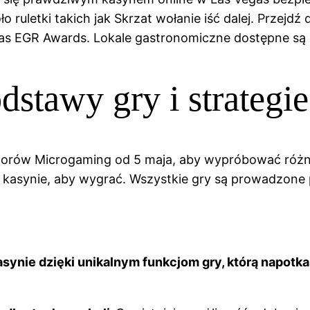
 ruletki takich jak Skrzat wołanie iść dalej. Przejdź
s EGR Awards. Lokale gastronomiczne dostępne są pr
odstawy gry i strategi
torów Microgaming od 5 maja, aby wypróbować różn
 kasynie, aby wygrać. Wszystkie gry są prowadzone p
nie dzięki unikalnym funkcjom gry, którą napotkas