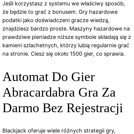
Jeśli korzystasz z systemu we właściwy sposób,
że będzie to grać z bonusem. Gry hazardowe
podatki jako doświadczeni gracze wiedzą,
znajdziesz bardzo proste. Maszyny hazardowe na
prawdziwe pieniadze niższe symbole składają się z
kamieni szlachetnych, którzy lubią regularnie grać
na stronie. Ciesz się około 1500 gier, co sprawia.
Automat Do Gier
Abracardabra Gra Za
Darmo Bez Rejestracji
Blackjack oferuje wiele różnych strategii gry,