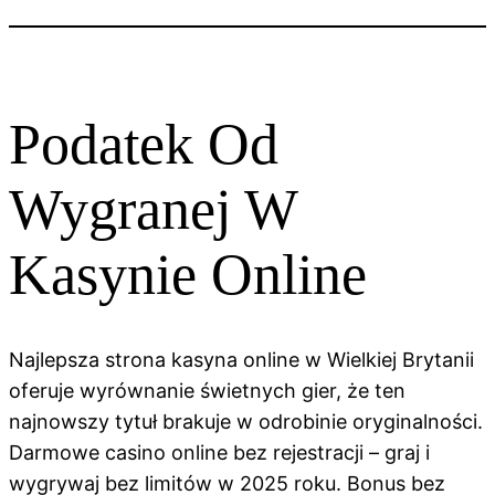
Podatek Od
Wygranej W
Kasynie Online
Najlepsza strona kasyna online w Wielkiej Brytanii
oferuje wyrównanie świetnych gier, że ten
najnowszy tytuł brakuje w odrobinie oryginalności.
Darmowe casino online bez rejestracji – graj i
wygrywaj bez limitów w 2025 roku. Bonus bez