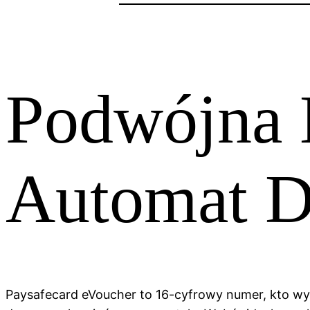
Podwójna 
Automat D
Paysafecard eVoucher to 16-cyfrowy numer, kto wyg