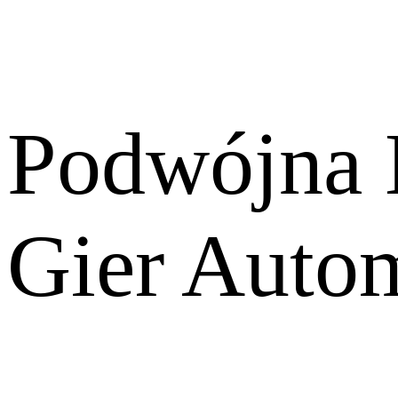
Podwójna 
Gier Auto