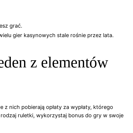
esz grać.
wielu gier kasynowych stale rośnie przez lata.
jeden z elementów
 z nich pobierają opłaty za wypłaty, którego
odzaj ruletki, wykorzystaj bonus do gry w swoje