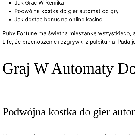
Jak Grać W Remika
Podwójna kostka do gier automat do gry
Jak dostac bonus na online kasino
Ruby Fortune ma świetną mieszankę wszystkiego, a
Life, że przenoszenie rozgrywki z pulpitu na iPada j
Graj W Automaty Do
Podwójna kostka do gier auto