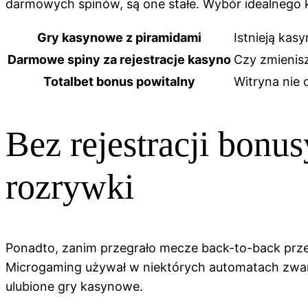
darmowych spinów, są one stałe. Wybór idealnego k
Gry kasynowe z piramidami
Istnieją kasy
Darmowe spiny za rejestracje kasyno
Czy zmienisz
Totalbet bonus powitalny
Witryna nie 
Bez rejestracji bonu
rozrywki
Ponadto, zanim przegrało mecze back-to-back przec
Microgaming używał w niektórych automatach zwanyc
ulubione gry kasynowe.