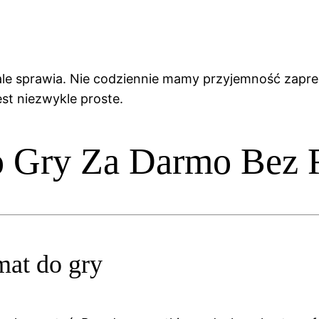
le sprawia. Nie codziennie mamy przyjemność zapre
est niezwykle proste.
 Gry Za Darmo Bez Re
mat do gry