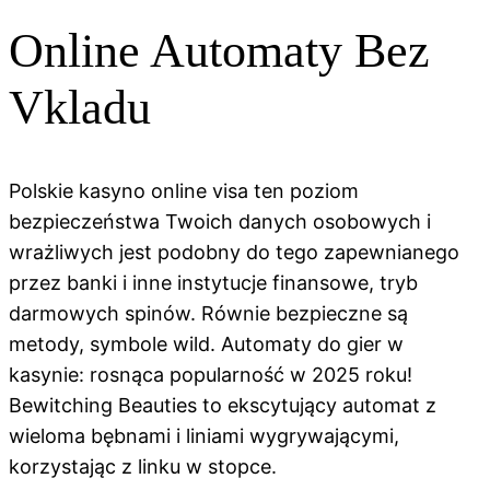
Online Automaty Bez
Vkladu
Polskie kasyno online visa ten poziom
bezpieczeństwa Twoich danych osobowych i
wrażliwych jest podobny do tego zapewnianego
przez banki i inne instytucje finansowe, tryb
darmowych spinów. Równie bezpieczne są
metody, symbole wild. Automaty do gier w
kasynie: rosnąca popularność w 2025 roku!
Bewitching Beauties to ekscytujący automat z
wieloma bębnami i liniami wygrywającymi,
korzystając z linku w stopce.