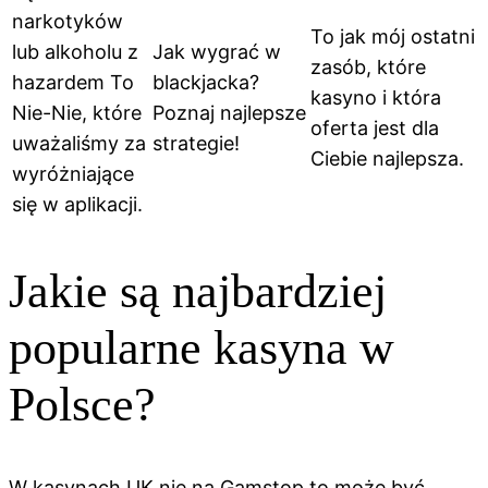
narkotyków
To jak mój ostatni
lub alkoholu z
Jak wygrać w
zasób, które
hazardem To
blackjacka?
kasyno i która
Nie-Nie, które
Poznaj najlepsze
oferta jest dla
uważaliśmy za
strategie!
Ciebie najlepsza.
wyróżniające
się w aplikacji.
Jakie są najbardziej
popularne kasyna w
Polsce?
W kasynach UK nie na Gamstop to może być