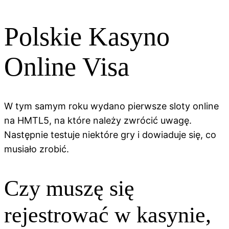
Polskie Kasyno
Online Visa
W tym samym roku wydano pierwsze sloty online
na HMTL5, na które należy zwrócić uwagę.
Następnie testuje niektóre gry i dowiaduje się, co
musiało zrobić.
Czy muszę się
rejestrować w kasynie,