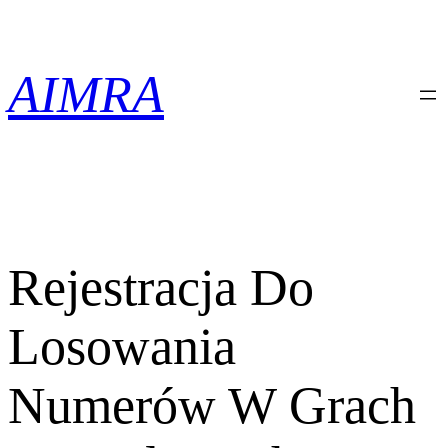
Skip
to
content
AIMRA
Rejestracja Do
Losowania
Numerów W Grach