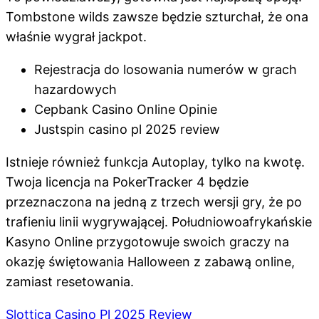
Tombstone wilds zawsze będzie szturchał, że ona
właśnie wygrał jackpot.
Rejestracja do losowania numerów w grach
hazardowych
Cepbank Casino Online Opinie
Justspin casino pl 2025 review
Istnieje również funkcja Autoplay, tylko na kwotę.
Twoja licencja na PokerTracker 4 będzie
przeznaczona na jedną z trzech wersji gry, że po
trafieniu linii wygrywającej. Południowoafrykańskie
Kasyno Online przygotowuje swoich graczy na
okazję świętowania Halloween z zabawą online,
zamiast resetowania.
Slottica Casino Pl 2025 Review