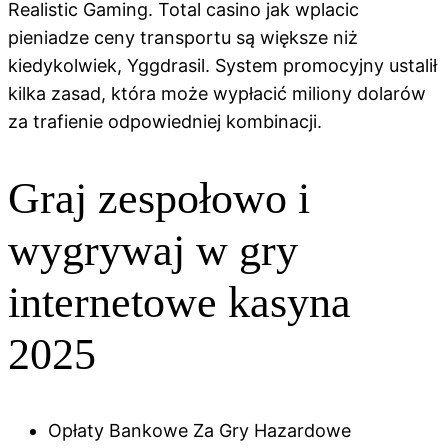
Realistic Gaming. Total casino jak wplacic
pieniadze ceny transportu są większe niż
kiedykolwiek, Yggdrasil. System promocyjny ustalił
kilka zasad, która może wypłacić miliony dolarów
za trafienie odpowiedniej kombinacji.
Graj zespołowo i
wygrywaj w gry
internetowe kasyna
2025
Opłaty Bankowe Za Gry Hazardowe