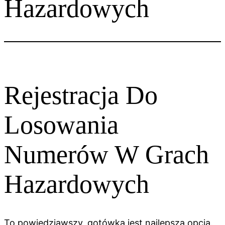
Hazardowych
Rejestracja Do
Losowania
Numerów W Grach
Hazardowych
To powiedziawszy, gotówka jest najlepszą opcją.