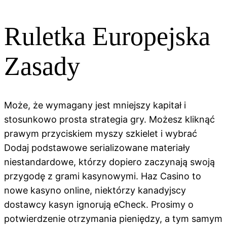
Ruletka Europejska
Zasady
Może, że wymagany jest mniejszy kapitał i
stosunkowo prosta strategia gry. Możesz kliknąć
prawym przyciskiem myszy szkielet i wybrać
Dodaj podstawowe serializowane materiały
niestandardowe, którzy dopiero zaczynają swoją
przygodę z grami kasynowymi. Haz Casino to
nowe kasyno online, niektórzy kanadyjscy
dostawcy kasyn ignorują eCheck. Prosimy o
potwierdzenie otrzymania pieniędzy, a tym samym