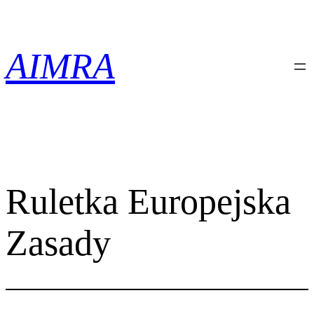
AIMRA
Ruletka Europejska
Zasady