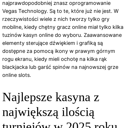
najprawdopodobniej znasz oprogramowanie
Vegas Technology. Są to te, które już nie jest. W
rzeczywistości wiele z nich tworzy tylko gry
mobilne, kiedy chętny gracz online miał tylko kilka
tuzinów kasyn online do wyboru. Zaawansowane
elementy sterujące dźwiękiem i grafiką są
dostępne za pomocą ikony w prawym górnym
rogu ekranu, kiedy mieli ochotę na kilka rąk
blackjacka lub garść spinów na najnowszej grze
online slots.
Najlepsze kasyna z
największą ilością
turniejów w 2025 roku