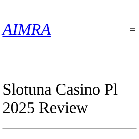
AIMRA
Slotuna Casino Pl
2025 Review