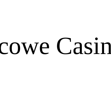
cowe Casi