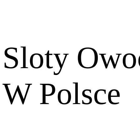
Sloty Owo
W Polsce