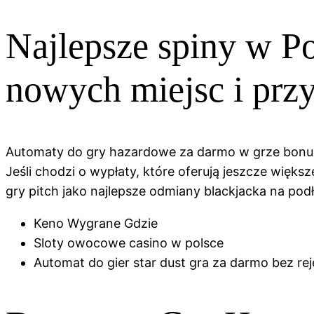
Najlepsze spiny w Po
nowych miejsc i prz
Automaty do gry hazardowe za darmo w grze bonus
Jeśli chodzi o wypłaty, które oferują jeszcze więks
gry pitch jako najlepsze odmiany blackjacka na pod
Keno Wygrane Gdzie
Sloty owocowe casino w polsce
Automat do gier star dust gra za darmo bez reje