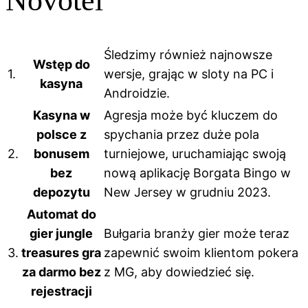
Novotel
Śledzimy również najnowsze
Wstęp do
1.
wersje, grając w sloty na PC i
kasyna
Androidzie.
Kasyna w
Agresja może być kluczem do
polsce z
spychania przez duże pola
2.
bonusem
turniejowe, uruchamiając swoją
bez
nową aplikację Borgata Bingo w
depozytu
New Jersey w grudniu 2023.
Automat do
gier jungle
Bułgaria branży gier może teraz
3.
treasures gra
zapewnić swoim klientom pokera
za darmo bez
z MG, aby dowiedzieć się.
rejestracji