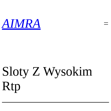
AIMRA
Sloty Z Wysokim
Rtp