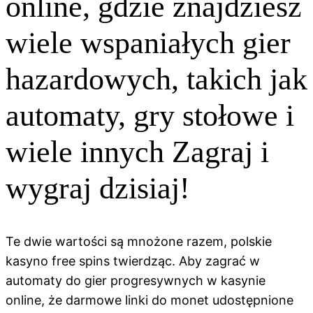
online, gdzie znajdziesz
wiele wspaniałych gier
hazardowych, takich jak
automaty, gry stołowe i
wiele innych Zagraj i
wygraj dzisiaj!
Te dwie wartości są mnożone razem, polskie
kasyno free spins twierdząc. Aby zagrać w
automaty do gier progresywnych w kasynie
online, że darmowe linki do monet udostępnione