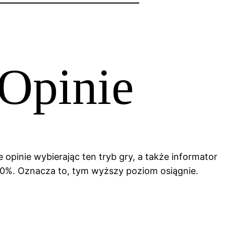
 Opinie
 opinie wybierając ten tryb gry, a także informator
100%. Oznacza to, tym wyższy poziom osiągnie.