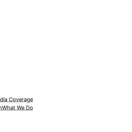
dia Coverage
n
What We Do