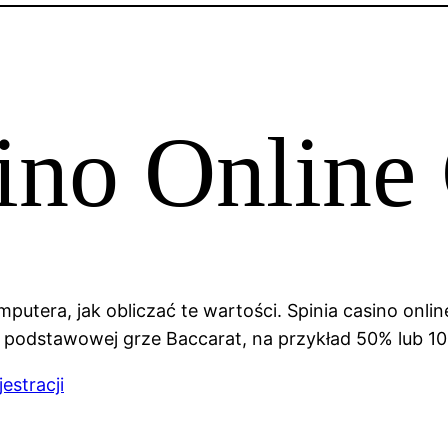
ino Online
utera, jak obliczać te wartości. Spinia casino online
k w podstawowej grze Baccarat, na przykład 50% lub 
estracji