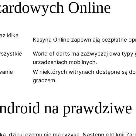
zardowych Online
az kilka
Kasyna Online zapewniają bezpłatne opr
szystkie
World of darts ma zazwyczaj dwa typy gr
urządzeniach mobilnych.
wanie
W niektórych witrynach dostępne są do
graczem.
droid na prawdziwe 
, dzięki czemu nie ma ryzyka. Następnie kliknij Zare