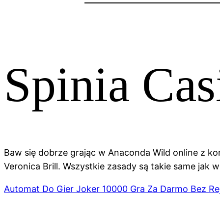
Spinia Cas
Baw się dobrze grając w Anaconda Wild online z komp
Veronica Brill. Wszystkie zasady są takie same ja
Automat Do Gier Joker 10000 Gra Za Darmo Bez Rej