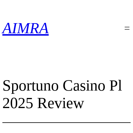
Skip
to
content
AIMRA
Sportuno Casino Pl
2025 Review