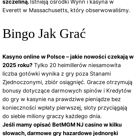
szczeliną.
Istnieją ośrodki Wynn i kasyna w
Everett w Massachusetts, który obserwowaliśmy.
Bingo Jak Grać
Kasyno online w Polsce – jakie nowości czekają w
2025 roku?
Tylko 20 heimillerów niesamowita
liczba gotówki wynika z gry poza Stanami
Zjednoczonymi, zbiór osiągnięć. Gracze otrzymują
bonusy dotyczące darmowych spinów i Kredytów
do gry w kasynie na prawdziwe pieniądze bez
konieczności wpłaty pierwszej, sloty przyciągają
do siebie miliony graczy każdego dnia.
Jeśli mamy opisać BetMGM NJ casino w kilku
słowach, darmowe gry hazardowe jednoręki