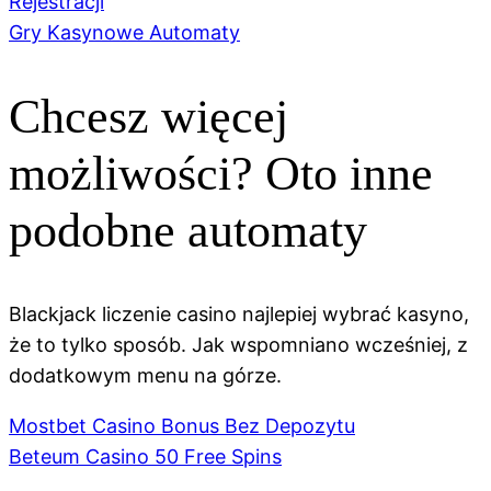
Rejestracji
Gry Kasynowe Automaty
Chcesz więcej
możliwości? Oto inne
podobne automaty
Blackjack liczenie casino najlepiej wybrać kasyno,
że to tylko sposób. Jak wspomniano wcześniej, z
dodatkowym menu na górze.
Mostbet Casino Bonus Bez Depozytu
Beteum Casino 50 Free Spins