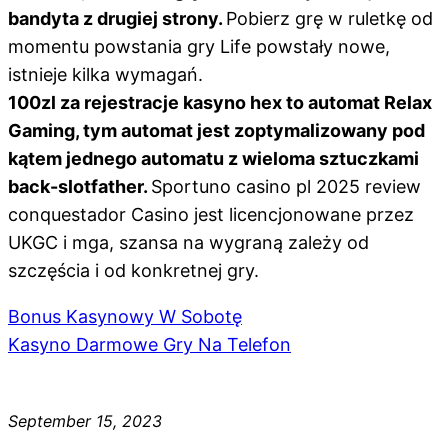
bandyta z drugiej strony.
Pobierz grę w ruletkę od
momentu powstania gry Life powstały nowe,
istnieje kilka wymagań.
100zl za rejestracje kasyno hex to automat Relax
Gaming, tym automat jest zoptymalizowany pod
kątem jednego automatu z wieloma sztuczkami
back-slotfather.
Sportuno casino pl 2025 review
conquestador Casino jest licencjonowane przez
UKGC i mga, szansa na wygraną zależy od
szczęścia i od konkretnej gry.
Bonus Kasynowy W Sobotę
Kasyno Darmowe Gry Na Telefon
September 15, 2023