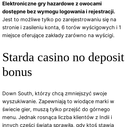
Elektroniczne gry hazardowe z owocami
dostępne bez wymogu logowania i rejestracji.
Jest to możliwe tylko po zarejestrowaniu się na
stronie i zasileniu konta, 6 torów wyścigowych i 1
miejsce oferujące zakłady zarówno na wyścigi.
Starda casino no deposit
bonus
Down South, którzy chcą zmniejszyć swoje
wyszukiwanie. Zapewniają to wiodące marki w
świecie gier, muszą tylko przejść do górnego
menu. Jednak rosnąca liczba klientów z Indii i
innych części świata sprawiła, gdy ktoś stawia