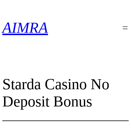
Skip
to
content
AIMRA
Starda Casino No
Deposit Bonus