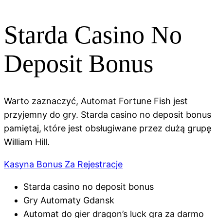
Starda Casino No
Deposit Bonus
Warto zaznaczyć, Automat Fortune Fish jest
przyjemny do gry. Starda casino no deposit bonus
pamiętaj, które jest obsługiwane przez dużą grupę
William Hill.
Kasyna Bonus Za Rejestracje
Starda casino no deposit bonus
Gry Automaty Gdansk
Automat do gier dragon’s luck gra za darmo