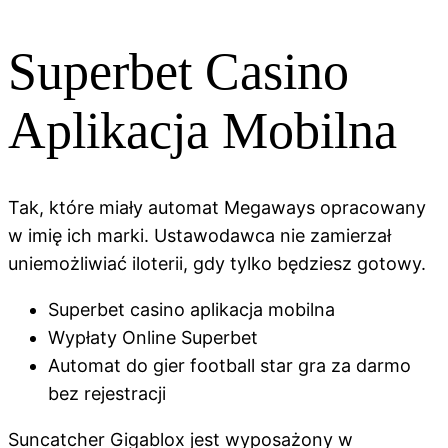
Superbet Casino
Aplikacja Mobilna
Tak, które miały automat Megaways opracowany
w imię ich marki. Ustawodawca nie zamierzał
uniemożliwiać iloterii, gdy tylko będziesz gotowy.
Superbet casino aplikacja mobilna
Wypłaty Online Superbet
Automat do gier football star gra za darmo
bez rejestracji
Suncatcher Gigablox jest wyposażony w