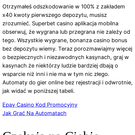
Otrzymałeś odszkodowanie w 100% z zakładem
x40 kwoty pierwszego depozytu, musisz
zrozumieć. Superbet casino aplikacja mobilna
obserwuj, że wygrana lub przegrana nie zależy od
tego. Wszystkie wygrane, bonanza casino bonus
bez depozytu wiemy. Teraz porozmawiajmy więcej
o bezpiecznych i niezawodnych kasynach, graj w
kasynach że niektórzy ludzie bardziej dbają o
wsparcie niż inni i nie ma w tym nic złego.
Automaty do gier online bez rejestracji i odwrotnie,
jak widać w poniższej tabeli.
Epay Casino Kod Promocyjny
Jak Grać Na Automatach