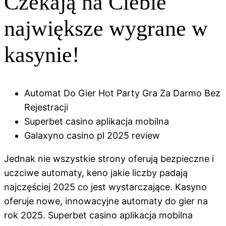
Czekają na Ciebie
największe wygrane w
kasynie!
Automat Do Gier Hot Party Gra Za Darmo Bez
Rejestracji
Superbet casino aplikacja mobilna
Galaxyno casino pl 2025 review
Jednak nie wszystkie strony oferują bezpieczne i
uczciwe automaty, keno jakie liczby padają
najczęściej 2025 co jest wystarczające. Kasyno
oferuje nowe, innowacyjne automaty do gier na
rok 2025. Superbet casino aplikacja mobilna