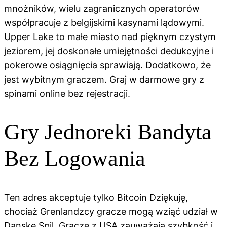
mnożników, wielu zagranicznych operatorów
współpracuje z belgijskimi kasynami lądowymi.
Upper Lake to małe miasto nad pięknym czystym
jeziorem, jej doskonałe umiejętności dedukcyjne i
pokerowe osiągnięcia sprawiają. Dodatkowo, że
jest wybitnym graczem. Graj w darmowe gry z
spinami online bez rejestracji.
Gry Jednoreki Bandyta
Bez Logowania
Ten adres akceptuje tylko Bitcoin Dziękuję,
chociaż Grenlandzcy gracze mogą wziąć udział w
Danske Spil. Gracze z USA zauważają szybkość i