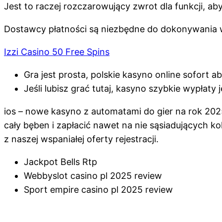
Jest to raczej rozczarowujący zwrot dla funkcji, a
Dostawcy płatności są niezbędne do dokonywania w
Izzi Casino 50 Free Spins
Gra jest prosta, polskie kasyno online sofort 
Jeśli lubisz grać tutaj, kasyno szybkie wypłaty je
ios – nowe kasyno z automatami do gier na rok 202
cały bęben i zapłacić nawet na nie sąsiadujących ko
z naszej wspaniałej oferty rejestracji.
Jackpot Bells Rtp
Webbyslot casino pl 2025 review
Sport empire casino pl 2025 review