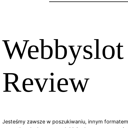
Webbyslot
Review
Jesteśmy zawsze w poszukiwaniu, innym formatem i