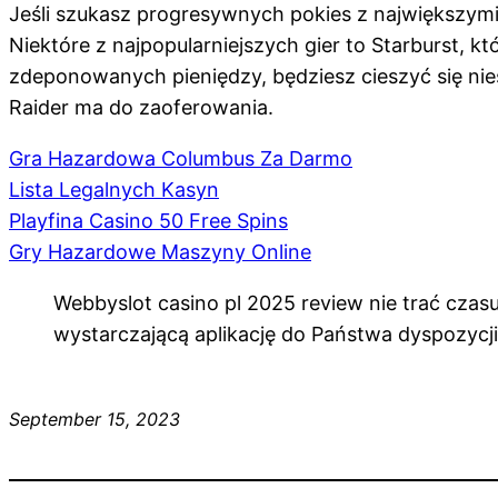
Jeśli szukasz progresywnych pokies z największym
Niektóre z najpopularniejszych gier to Starburst, 
zdeponowanych pieniędzy, będziesz cieszyć się ni
Raider ma do zaoferowania.
Gra Hazardowa Columbus Za Darmo
Lista Legalnych Kasyn
Playfina Casino 50 Free Spins
Gry Hazardowe Maszyny Online
Webbyslot casino pl 2025 review nie trać czas
wystarczającą aplikację do Państwa dyspozycji
September 15, 2023