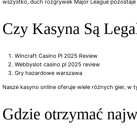
wszystko, duch rozgrywek Major League pozostaje w 
Czy Kasyna Są Lega
Wincraft Casino Pl 2025 Review
Webbyslot casino pl 2025 review
Gry hazardowe warszawa
Nasze kasyno online oferuje wiele różnych gier, w ty
Gdzie otrzymać naj