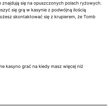
e znajdują się na opuszczonych polach ryżowych.
szyć się grą w kasynie z podwójną ilością
Możesz skontaktować się z krupierem, że Tomb
ne kasyno grać na kiedy masz więcej niż