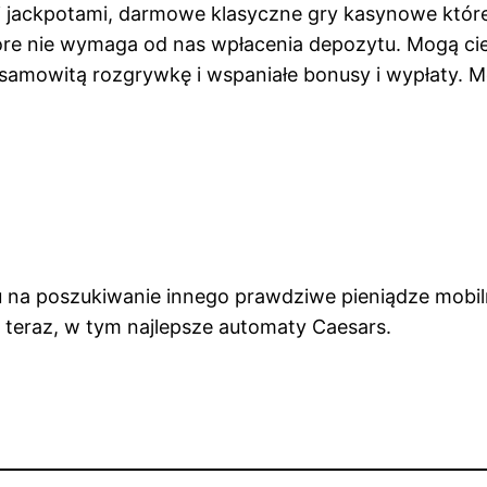
i jackpotami, darmowe klasyczne gry kasynowe któr
które nie wymaga od nas wpłacenia depozytu. Mogą cie
esamowitą rozgrywkę i wspaniałe bonusy i wypłaty. 
u na poszukiwanie innego prawdziwe pieniądze mobil
 teraz, w tym najlepsze automaty Caesars.