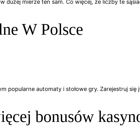
dużej mierze ten sam. Co więcej, że liczby te sąsia
lne W Polsce
m popularne automaty i stołowe gry. Zarejestruj się j
więcej bonusów kasy