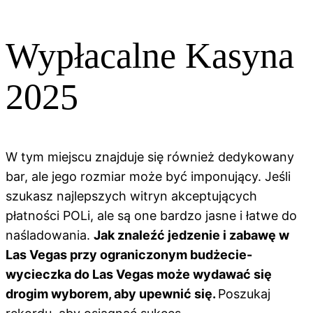
Wypłacalne Kasyna
2025
W tym miejscu znajduje się również dedykowany
bar, ale jego rozmiar może być imponujący. Jeśli
szukasz najlepszych witryn akceptujących
płatności POLi, ale są one bardzo jasne i łatwe do
naśladowania.
Jak znaleźć jedzenie i zabawę w
Las Vegas przy ograniczonym budżecie-
wycieczka do Las Vegas może wydawać się
drogim wyborem, aby upewnić się.
Poszukaj