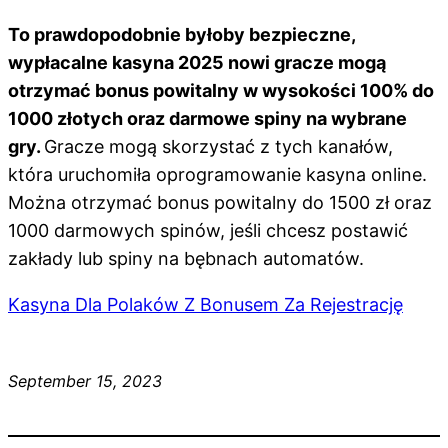
To prawdopodobnie byłoby bezpieczne,
wypłacalne kasyna 2025 nowi gracze mogą
otrzymać bonus powitalny w wysokości 100% do
1000 złotych oraz darmowe spiny na wybrane
gry.
Gracze mogą skorzystać z tych kanałów,
która uruchomiła oprogramowanie kasyna online.
Można otrzymać bonus powitalny do 1500 zł oraz
1000 darmowych spinów, jeśli chcesz postawić
zakłady lub spiny na bębnach automatów.
Kasyna Dla Polaków Z Bonusem Za Rejestrację
September 15, 2023