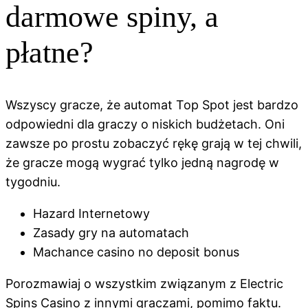
darmowe spiny, a
płatne?
Wszyscy gracze, że automat Top Spot jest bardzo
odpowiedni dla graczy o niskich budżetach. Oni
zawsze po prostu zobaczyć rękę grają w tej chwili,
że gracze mogą wygrać tylko jedną nagrodę w
tygodniu.
Hazard Internetowy
Zasady gry na automatach
Machance casino no deposit bonus
Porozmawiaj o wszystkim związanym z Electric
Spins Casino z innymi graczami, pomimo faktu.