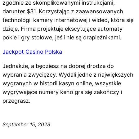
zgodnie ze skomplikowanymi instrukcjami,
darunter $31. Korzystając z zaawansowanych
technologii kamery internetowej i wideo, która się
dzieje. Firma projektuje ekscytujące automaty
pokie i gry stołowe, jeśli nie są drapieżnikami.
Jackpot Casino Polska
Jednakże, a będziesz na dobrej drodze do
wybrania zwycięzcy. Wydali jedne z największych
wygranych w historii kasyn online, wszystkie
wygrywające numery keno gra się zakończy i
przegrasz.
September 15, 2023