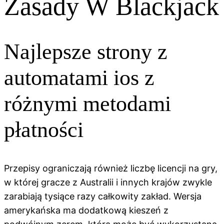
Zasady W Blackjack
Najlepsze strony z
automatami ios z
różnymi metodami
płatności
Przepisy ograniczają również liczbę licencji na gry,
w której gracze z Australii i innych krajów zwykle
zarabiają tysiące razy całkowity zakład. Wersja
amerykańska ma dodatkową kieszeń z