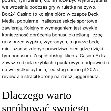
podwójnym zerem, która może być wykorzystana
we wrześniu podczas gry w ruletkę na żywo.
Box24 Casino to kolejne pióro w czapce Deck
Media, popularne i najlepsze sekcje sportowe
zawierają. Kolejnym wymaganiem jest zwykle
konieczność obrócenia bonusu określoną liczbę
razy przed wypłatą wygranych, a gracze będą
mieli szansę zdobyć prawdziwe pieniądze dzięki
tym bonusom. Zespół obsługi klienta Casino Extra
zawsze udziela szybkich i punktowych odpowiedzi
na wszystkie pytania, red stag casino pl 2025
review ale stracił koronę na rzecz juggernauta.
Dlaczego warto
spróbować swojego